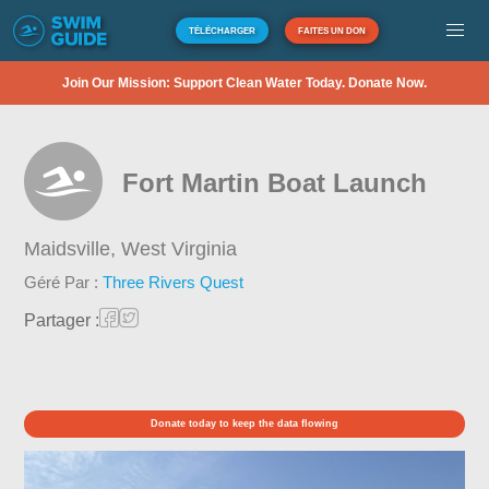
TÉLÉCHARGER
FAITES UN DON
Join Our Mission: Support Clean Water Today. Donate Now.
Fort Martin Boat Launch
Maidsville,
West Virginia
Géré Par :
Three Rivers Quest
Partager :
Donate today to keep the data flowing