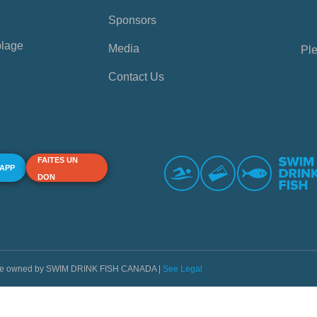
Sponsors
plage
Media
Ple
Contact Us
FAITES UN
 APP
DON
s are owned by SWIM DRINK FISH CANADA |
See Legal