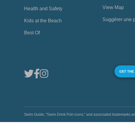
View Map
Health and Safety
Suggérer une 
Kids at the Beach
Best Of
GET THE
Swim Guide, "Swim Drink Fish icons," and associated trademark