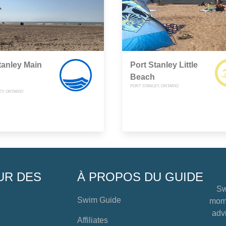
tanley Main
Port Stanley Little
Beach
PORT STANLEY, ONTARIO
EY, ONTARIO
UR DES
À PROPOS DU GUIDE
Sw
Swim Guide
mome
advi
Affiliates