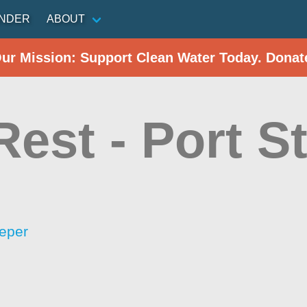
INDER
ABOUT
Our Mission: Support Clean Water Today. Donat
Rest - Port S
eper