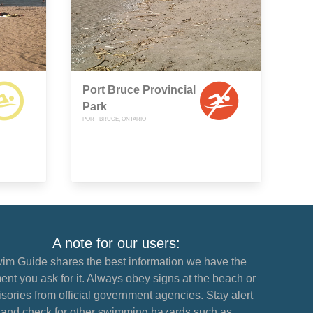
Port Bruce Provincial
Park
PORT BRUCE, ONTARIO
A note for our users:
im Guide shares the best information we have the
nt you ask for it. Always obey signs at the beach or
sories from official government agencies. Stay alert
and check for other swimming hazards such as