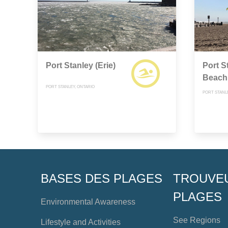
Port Stanley (Erie)
Port S
Beach
PORT STANLEY, ONTARIO
PORT STANL
BASES DES PLAGES
TROUVE
PLAGES
Environmental Awareness
See Regions
Lifestyle and Activities