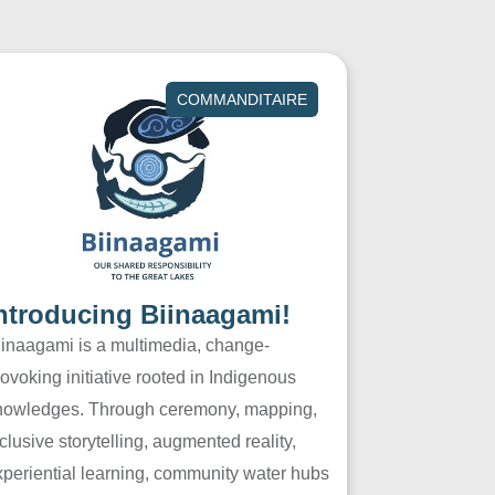
COMMANDITAIRE
ntroducing Biinaagami!
iinaagami is a multimedia, change-
ovoking initiative rooted in Indigenous
nowledges. Through ceremony, mapping,
clusive storytelling, augmented reality,
xperiential learning, community water hubs