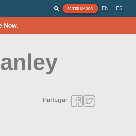
EN
ES
FAITES UN DON
e Now.
tanley
Partager :