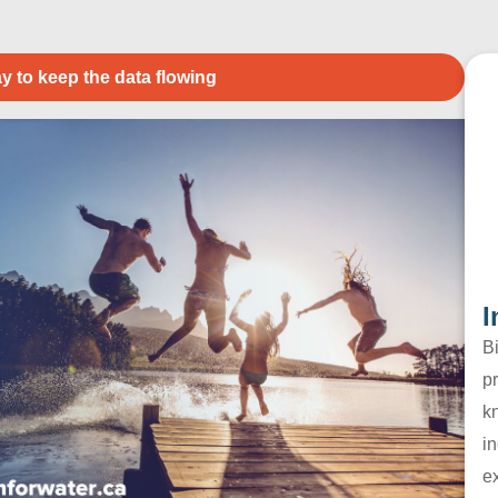
y to keep the data flowing
I
B
pr
k
in
e