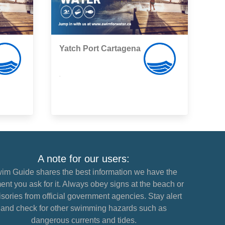
Yatch Port Cartagena
,
A note for our users:
im Guide shares the best information we have the
nt you ask for it. Always obey signs at the beach or
sories from official government agencies. Stay alert
and check for other swimming hazards such as
dangerous currents and tides.