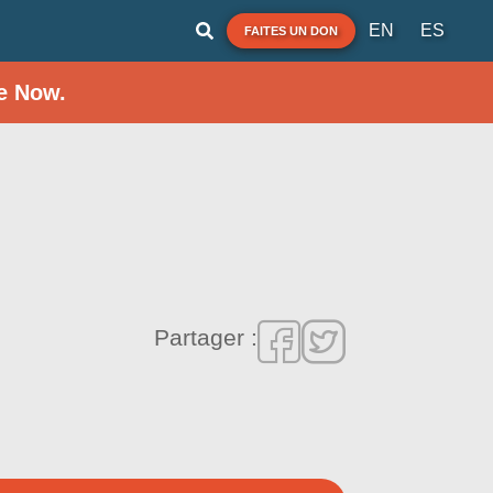
EN
ES
FAITES UN DON
e Now.
Partager :