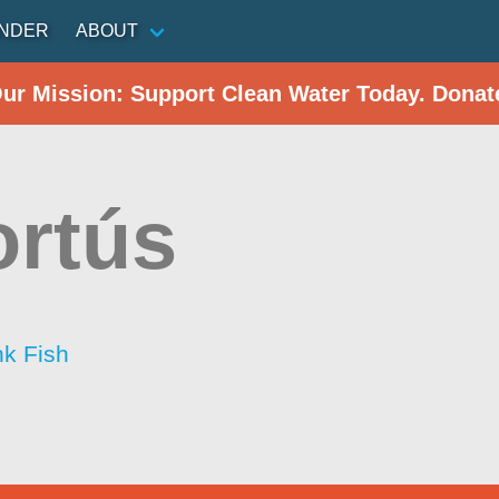
INDER
ABOUT
Our Mission: Support Clean Water Today. Donat
ortús
nk Fish