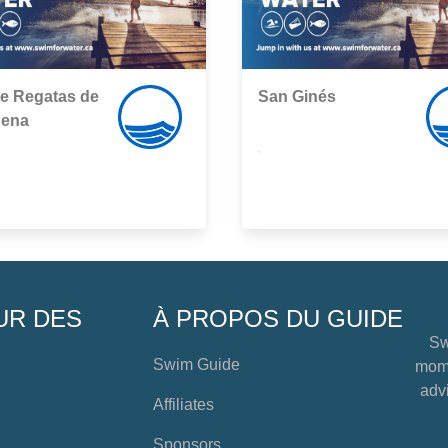
e Regatas de
San Ginés
gena
,
UR DES
À PROPOS DU GUIDE
Sw
Swim Guide
mome
advi
Affiliates
Sponsors