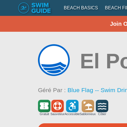
BEACH BASICS
BEACH F
Join 
El P
Géré Par :
Blue Flag -- Swim Dri
Gratuit
Sauveteur
Accessible
Sablonneux
Côtier