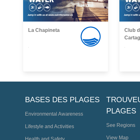
La Chapineta
Club d
Carta
,
,
BASES DES PLAGES
TROUVE
PLAGES
Environmental Awareness
See Regions
Lifestyle and Activities
View Map
Health and Safety