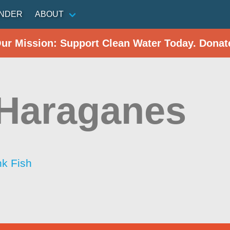
INDER
ABOUT
Our Mission: Support Clean Water Today. Donat
Haraganes
nk Fish