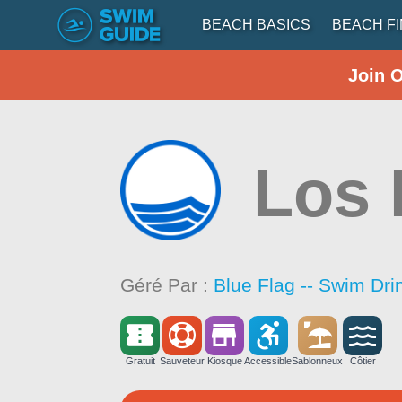
BEACH BASICS
BEACH F
Join 
Los 
Géré Par :
Blue Flag -- Swim Dri
Gratuit
Sauveteur
Kiosque
Accessible
Sablonneux
Côtier