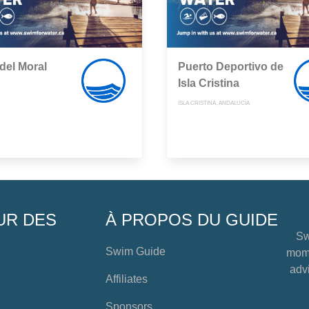
del Moral
Puerto Deportivo de
Isla Cristina
ISLA CRISTINA, ANDALUCÍA
UR DES
À PROPOS DU GUIDE
Sw
Swim Guide
mome
advi
Affiliates
Sponsors