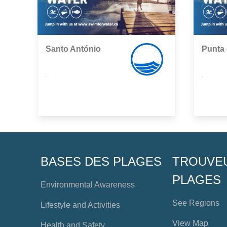
Santo António
Punta 
,
,
BASES DES PLAGES
TROUVE
PLAGES
Environmental Awareness
See Regions
Lifestyle and Activities
View Map
Health and Safety