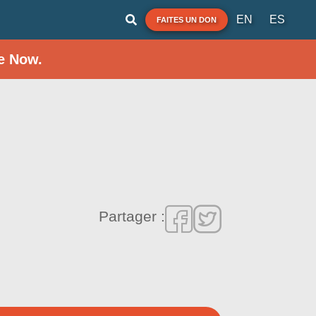
EN
ES
FAITES UN DON
e Now.
Partager :