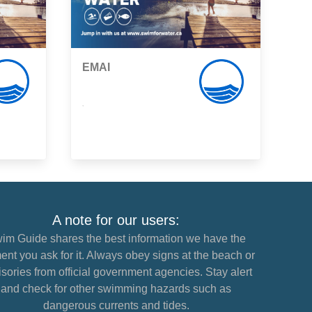
EMAI
,
A note for our users:
im Guide shares the best information we have the
nt you ask for it. Always obey signs at the beach or
sories from official government agencies. Stay alert
and check for other swimming hazards such as
dangerous currents and tides.