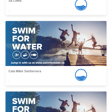
Sa Coma
,
Cala Millor SonServera
,