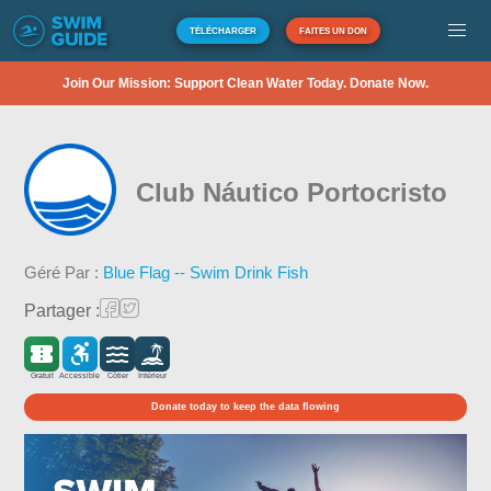
TÉLÉCHARGER
FAITES UN DON
Join Our Mission: Support Clean Water Today. Donate Now.
Club Náutico Portocristo
Géré Par :
Blue Flag -- Swim Drink Fish
Partager :
Gratuit
Accessible
Côtier
Intérieur
Donate today to keep the data flowing