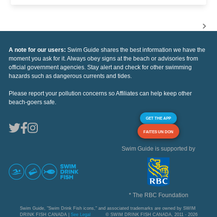
A note for our users:
Swim Guide shares the best information we have the
moment you ask for it. Always obey signs at the beach or advisories from
official government agencies. Stay alert and check for other swimming
hazards such as dangerous currents and tides.
Please report your pollution concerns so Affiliates can help keep other
beach-goers safe.
GET THE APP
FAITES UN DON
Swim Guide is supported by
* The RBC Foundation
Swim Guide, "Swim Drink Fish icons," and associated trademarks are owned by SWIM
DRINK FISH CANADA |
See Legal
© SWIM DRINK FISH CANADA, 2011 - 2026