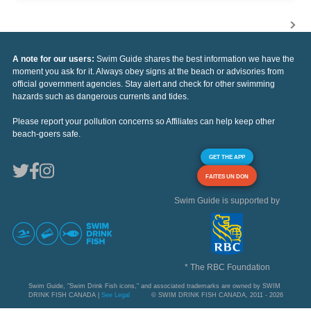
A note for our users:
Swim Guide shares the best information we have the
moment you ask for it. Always obey signs at the beach or advisories from
official government agencies. Stay alert and check for other swimming
hazards such as dangerous currents and tides.
Please report your pollution concerns so Affiliates can help keep other
beach-goers safe.
GET THE APP
FAITES UN DON
Swim Guide is supported by
* The RBC Foundation
Swim Guide, "Swim Drink Fish icons," and associated trademarks are owned by SWIM
DRINK FISH CANADA |
See Legal
© SWIM DRINK FISH CANADA, 2011 - 2026