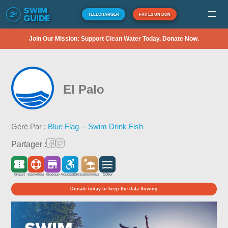
TÉLÉCHARGER
FAITES UN DON
Join Our Mission: Support Clean Water Today. Donate Now.
El Palo
Géré Par :
Blue Flag -- Swim Drink Fish
Partager :
Gratuit
Sauveteur
Kiosque
Accessible
Sablonneux
Côtier
Donate today to keep the data flowing