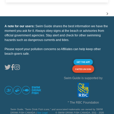
A note for our users:
Swim Guide shares the best information we have the
moment you ask for it. Always obey signs at the beach or advisories from
official government agencies. Stay alert and check for other swimming
hazards such as dangerous currents and tides.
Please report your pollution concerns so Affiliates can help keep other
beach-goers safe.
GET THE APP
FAITES UN DON
Swim Guide is supported by
* The RBC Foundation
Swim Guide, "Swim Drink Fish icons," and associated trademarks are owned by SWIM
DRINK FISH CANADA |
See Legal
© SWIM DRINK FISH CANADA, 2011 - 2026