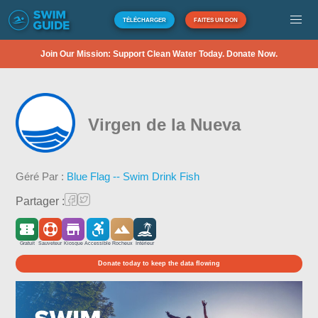
TÉLÉCHARGER
FAITES UN DON
Join Our Mission: Support Clean Water Today. Donate Now.
Virgen de la Nueva
Géré Par :
Blue Flag -- Swim Drink Fish
Partager :
Gratuit
Sauveteur
Kiosque
Accessible
Rocheux
Intérieur
Donate today to keep the data flowing