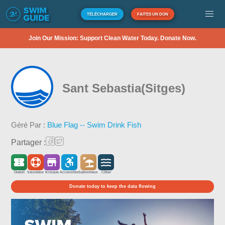
TÉLÉCHARGER
FAITES UN DON
Join Our Mission: Support Clean Water Today. Donate Now.
Sant Sebastia(Sitges)
Géré Par :
Blue Flag -- Swim Drink Fish
Partager :
Gratuit
Sauveteur
Kiosque
Accessible
Sablonneux
Côtier
Donate today to keep the data flowing