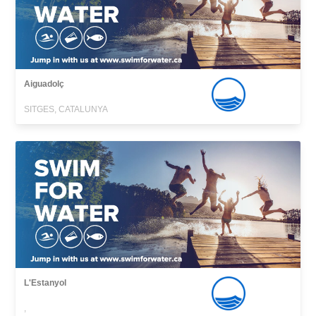
Aiguadolç
SITGES, CATALUNYA
L'Estanyol
,