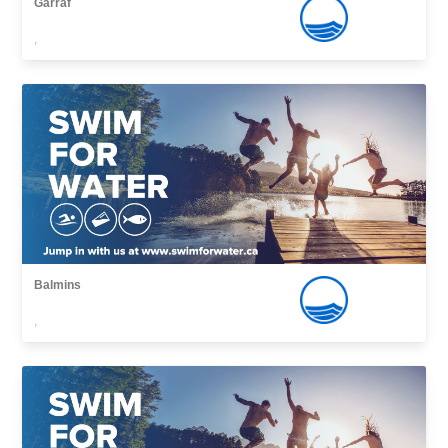
Garraf
,
Balmins
,