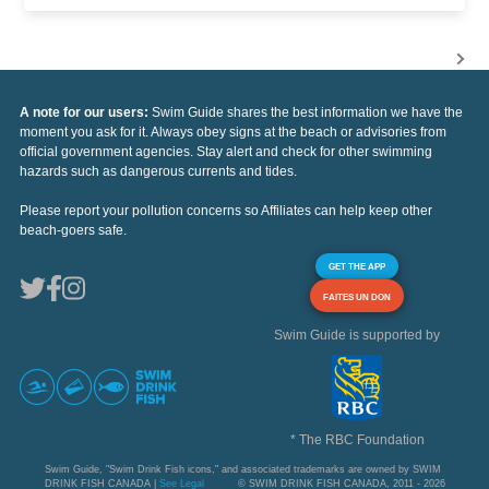
A note for our users:
Swim Guide shares the best information we have the
moment you ask for it. Always obey signs at the beach or advisories from
official government agencies. Stay alert and check for other swimming
hazards such as dangerous currents and tides.
Please report your pollution concerns so Affiliates can help keep other
beach-goers safe.
GET THE APP
FAITES UN DON
Swim Guide is supported by
* The RBC Foundation
Swim Guide, "Swim Drink Fish icons," and associated trademarks are owned by SWIM
DRINK FISH CANADA |
See Legal
© SWIM DRINK FISH CANADA, 2011 - 2026