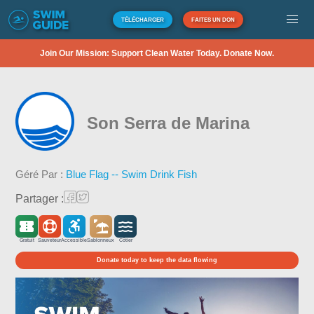
TÉLÉCHARGER
FAITES UN DON
Join Our Mission: Support Clean Water Today. Donate Now.
Son Serra de Marina
Géré Par :
Blue Flag -- Swim Drink Fish
Partager :
Gratuit
Sauveteur
Accessible
Sablonneux
Côtier
Donate today to keep the data flowing