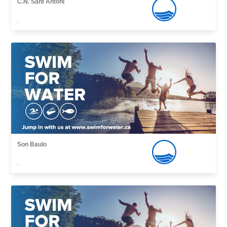
C.N. Sant Antoni
,
Son Baulo
,