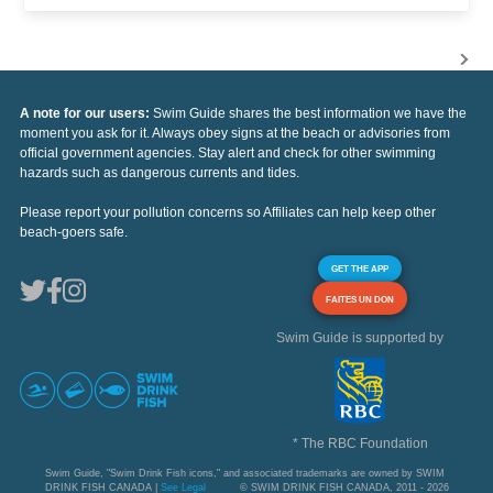
A note for our users:
Swim Guide shares the best information we have the
moment you ask for it. Always obey signs at the beach or advisories from
official government agencies. Stay alert and check for other swimming
hazards such as dangerous currents and tides.
Please report your pollution concerns so Affiliates can help keep other
beach-goers safe.
GET THE APP
FAITES UN DON
Swim Guide is supported by
* The RBC Foundation
Swim Guide, "Swim Drink Fish icons," and associated trademarks are owned by SWIM
DRINK FISH CANADA |
See Legal
© SWIM DRINK FISH CANADA, 2011 - 2026