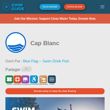
TÉLÉCHARGER
FAITES UN DON
Join Our Mission: Support Clean Water Today. Donate Now.
Cap Blanc
Géré Par :
Blue Flag -- Swim Drink Fish
Partager :
Gratuit
Sauveteur
Kiosque
Accessible
Sablonneux
Côtier
Donate today to keep the data flowing