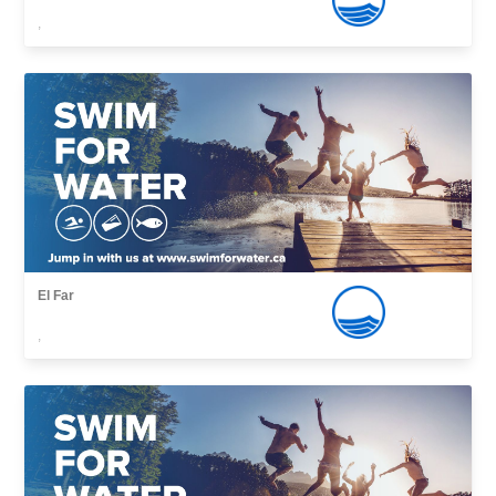
,
El Far
,