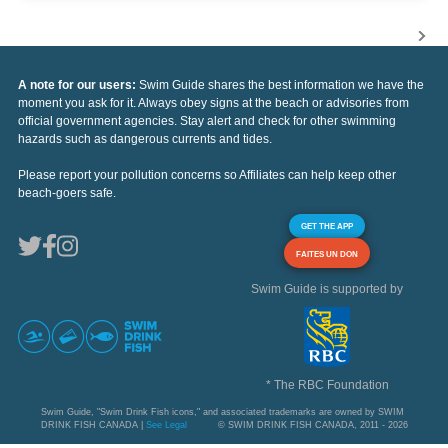
A note for our users:
Swim Guide shares the best information we have the
moment you ask for it. Always obey signs at the beach or advisories from
official government agencies. Stay alert and check for other swimming
hazards such as dangerous currents and tides.
Please report your pollution concerns so Affiliates can help keep other
beach-goers safe.
GET THE APP
FAITES UN DON
Swim Guide is supported by
* The RBC Foundation
Swim Guide, "Swim Drink Fish icons," and associated trademarks are owned by SWIM
DRINK FISH CANADA |
See Legal
© SWIM DRINK FISH CANADA, 2011 - 2026