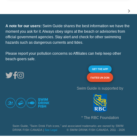
A note for our users:
Swim Guide shares the best information we have the
moment you ask for it. Always obey signs at the beach or advisories from
official government agencies. Stay alert and check for other swimming
hazards such as dangerous currents and tides.
Please report your pollution concerns so Affiliates can help keep other
beach-goers safe.
GET THE APP
FAITES UN DON
Swim Guide is supported by
* The RBC Foundation
Swim Guide, "Swim Drink Fish icons," and associated trademarks are owned by SWIM
DRINK FISH CANADA |
See Legal
© SWIM DRINK FISH CANADA, 2011 - 2026