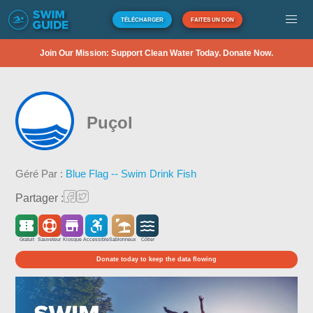
TÉLÉCHARGER
FAITES UN DON
Join Our Mission: Support Clean Water Today. Donate Now.
Puçol
Géré Par :
Blue Flag -- Swim Drink Fish
Partager :
Gratuit
Sauveteur
Kiosque
Accessible
Sablonneux
Côtier
Donate today to keep the data flowing