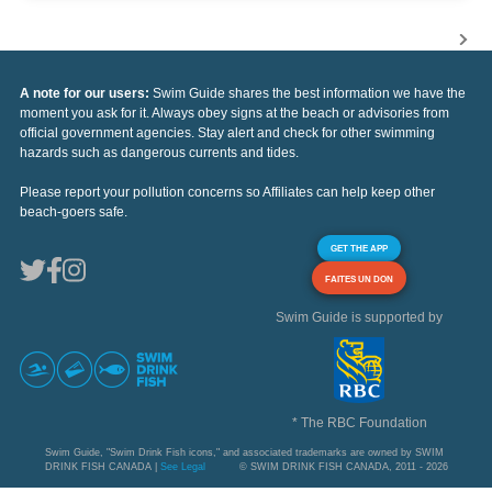
A note for our users:
Swim Guide shares the best information we have the
moment you ask for it. Always obey signs at the beach or advisories from
official government agencies. Stay alert and check for other swimming
hazards such as dangerous currents and tides.
Please report your pollution concerns so Affiliates can help keep other
beach-goers safe.
GET THE APP
FAITES UN DON
Swim Guide is supported by
* The RBC Foundation
Swim Guide, "Swim Drink Fish icons," and associated trademarks are owned by SWIM
DRINK FISH CANADA |
See Legal
© SWIM DRINK FISH CANADA, 2011 - 2026