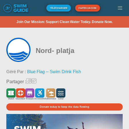
TÉLÉCHARGER
FAITES UN DON
Join Our Mission: Support Clean Water Today. Donate Now.
Nord- platja
Géré Par :
Blue Flag -- Swim Drink Fish
Partager :
Gratuit
Sauveteur
Kiosque
Accessible
Sablonneux
Côtier
Donate today to keep the data flowing