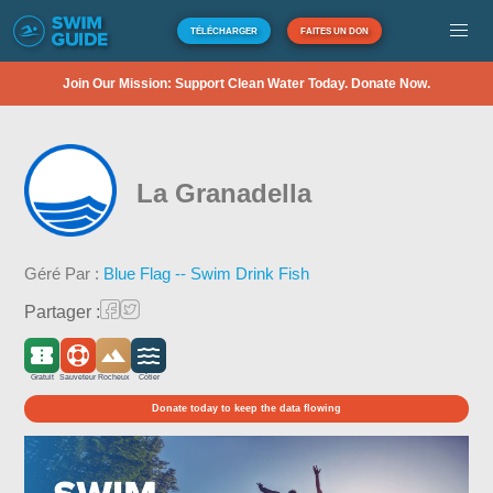
TÉLÉCHARGER
FAITES UN DON
Join Our Mission: Support Clean Water Today. Donate Now.
La Granadella
Géré Par :
Blue Flag -- Swim Drink Fish
Partager :
Gratuit
Sauveteur
Rocheux
Côtier
Donate today to keep the data flowing