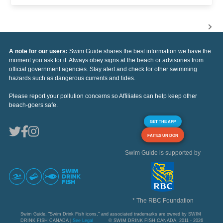
A note for our users:
Swim Guide shares the best information we have the
moment you ask for it. Always obey signs at the beach or advisories from
official government agencies. Stay alert and check for other swimming
hazards such as dangerous currents and tides.
Please report your pollution concerns so Affiliates can help keep other
beach-goers safe.
GET THE APP
FAITES UN DON
Swim Guide is supported by
* The RBC Foundation
Swim Guide, "Swim Drink Fish icons," and associated trademarks are owned by SWIM
DRINK FISH CANADA |
See Legal
© SWIM DRINK FISH CANADA, 2011 - 2026