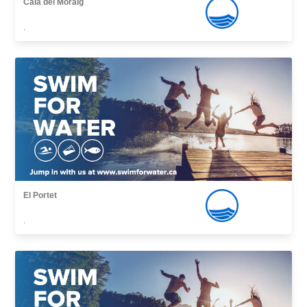
Cala del Moraig
,
El Portet
,