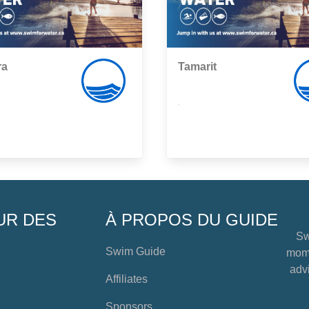
ra
Tamarit
,
UR DES
À PROPOS DU GUIDE
Sw
Swim Guide
mome
advi
Affiliates
Sponsors