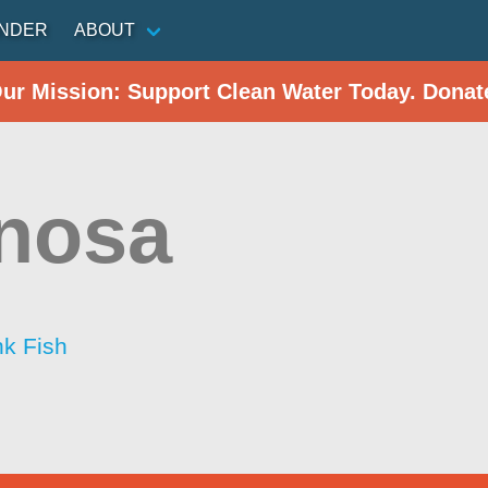
INDER
ABOUT
Our Mission: Support Clean Water Today. Donat
nosa
nk Fish