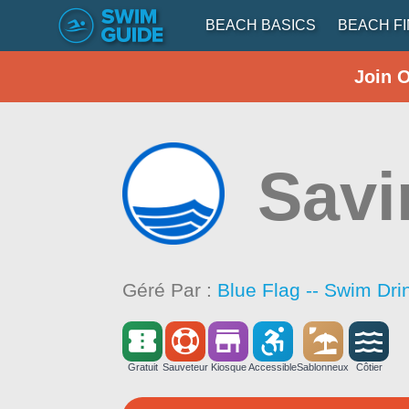
BEACH BASICS
BEACH F
Join 
Savi
Géré Par :
Blue Flag -- Swim Dri
Gratuit
Sauveteur
Kiosque
Accessible
Sablonneux
Côtier