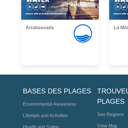
Arrabassada
La Mó
,
,
BASES DES PLAGES
TROUVE
PLAGES
Environmental Awareness
See Regions
Lifestyle and Activities
View Map
Health and Safety