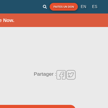
EN
ES
FAITES UN DON
e Now.
Partager :