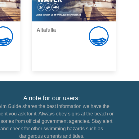
Altafulla
,
A note for our users:
im Guide shares the best information we have the
nt you ask for it. Always obey signs at the beach or
sories from official government agencies. Stay alert
and check for other swimming hazards such as
dangerous currents and tides.