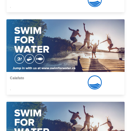
,
Calafato
,