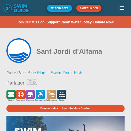
TÉLÉCHARGER
FAITES UN DON
Join Our Mission: Support Clean Water Today. Donate Now.
Sant Jordi d'Alfama
Géré Par :
Blue Flag -- Swim Drink Fish
Partager :
Gratuit
Sauveteur
Kiosque
Accessible
Sablonneux
Côtier
Donate today to keep the data flowing