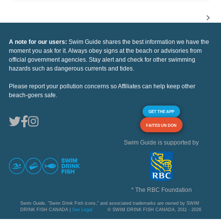
A note for our users:
Swim Guide shares the best information we have the
moment you ask for it. Always obey signs at the beach or advisories from
official government agencies. Stay alert and check for other swimming
hazards such as dangerous currents and tides.
Please report your pollution concerns so Affiliates can help keep other
beach-goers safe.
GET THE APP
FAITES UN DON
Swim Guide is supported by
* The RBC Foundation
Swim Guide, "Swim Drink Fish icons," and associated trademarks are owned by SWIM
DRINK FISH CANADA |
See Legal
© SWIM DRINK FISH CANADA, 2011 - 2026