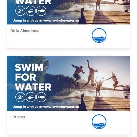
De la Almadrava
,
L´Alguer
,