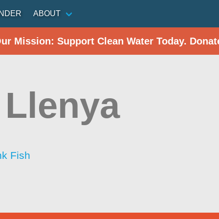
INDER
ABOUT
Our Mission: Support Clean Water Today. Donat
 Llenya
nk Fish