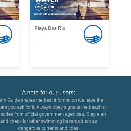
Playa Des Riu
,
A note for our users:
im Guide shares the best information we have the
nt you ask for it. Always obey signs at the beach or
sories from official government agencies. Stay alert
and check for other swimming hazards such as
dangerous currents and tides.