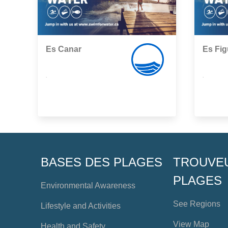
Es Canar
Es Fig
,
,
BASES DES PLAGES
TROUVE
PLAGES
Environmental Awareness
See Regions
Lifestyle and Activities
View Map
Health and Safety