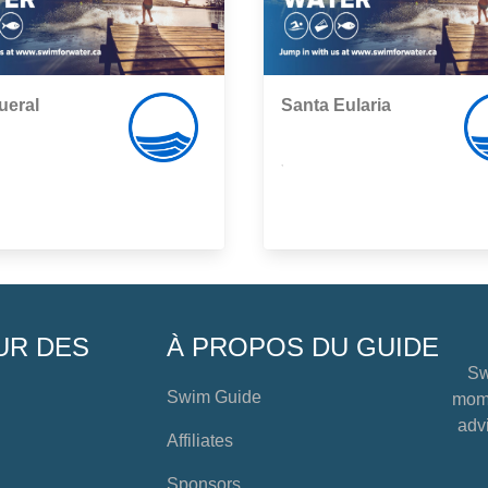
ueral
Santa Eularia
,
UR DES
À PROPOS DU GUIDE
Sw
Swim Guide
mome
advi
Affiliates
Sponsors