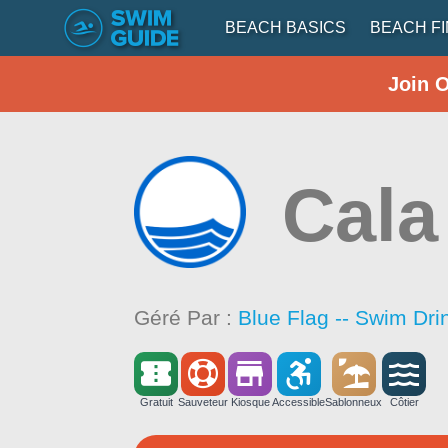
BEACH BASICS
BEACH F
Join 
Cala
Géré Par :
Blue Flag -- Swim Dri
Gratuit
Sauveteur
Kiosque
Accessible
Sablonneux
Côtier