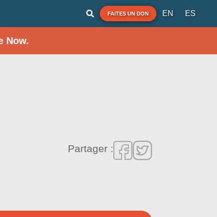
EN
ES
FAITES UN DON
e Now.
Partager :