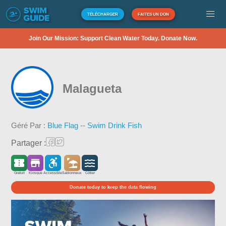
TÉLÉCHARGER
FAITES UN DON
Join Our Mission: Support Clean Water Today. Donate Now.
Malagueta
Géré Par :
Blue Flag -- Swim Drink Fish
Partager :
Gratuit
Kiosque
Accessible
Sablonneux
Côtier
Donate today to keep the data flowing