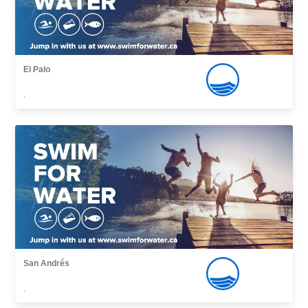
El Palo
,
San Andrés
,