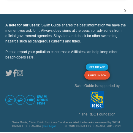
A note for our users:
Swim Guide shares the best information we have the
moment you ask for it. Always obey signs at the beach or advisories from
official government agencies. Stay alert and check for other swimming
hazards such as dangerous currents and tides.
Please report your pollution concerns so Affiliates can help keep other
beach-goers safe.
GET THE APP
FAITES UN DON
Swim Guide is supported by
* The RBC Foundation
Swim Guide, "Swim Drink Fish icons," and associated trademarks are owned by SWIM
DRINK FISH CANADA |
See Legal
© SWIM DRINK FISH CANADA, 2011 - 2026