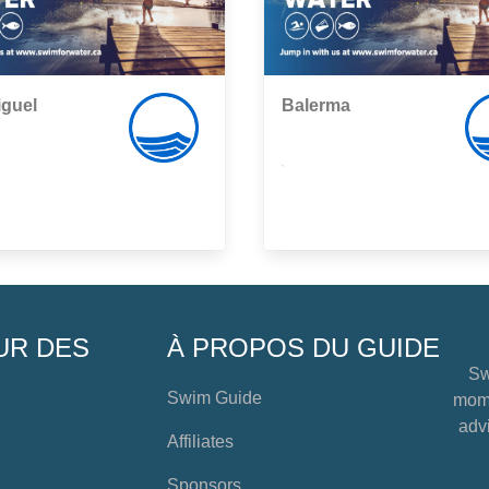
iguel
Balerma
,
UR DES
À PROPOS DU GUIDE
Sw
Swim Guide
mome
advi
Affiliates
Sponsors