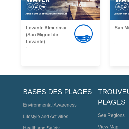
Levante Almerimar
San M
(San Miguel de
Levante)
,
,
BASES DES PLAGES
TROUVE
PLAGES
Environmental Awareness
See Regions
Lifestyle and Activities
View Map
Health and Safety