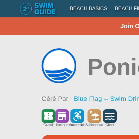
BEACH BASICS
BEACH F
Join 
Poni
Géré Par :
Blue Flag -- Swim Dri
Gratuit
Kiosque
Accessible
Sablonneux
Côtier