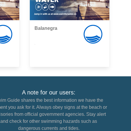
Balanegra
,
A note for our users:
im Guide shares the best information we have the
nt you ask for it. Always obey signs at the beach or
sories from official government agencies. Stay alert
and check for other swimming hazards such as
dangerous currents and tides.