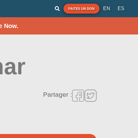
EN
ES
FAITES UN DON
e Now.
mar
Partager :