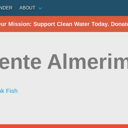
INDER
ABOUT
Our Mission: Support Clean Water Today. Donat
ente Almeri
nk Fish