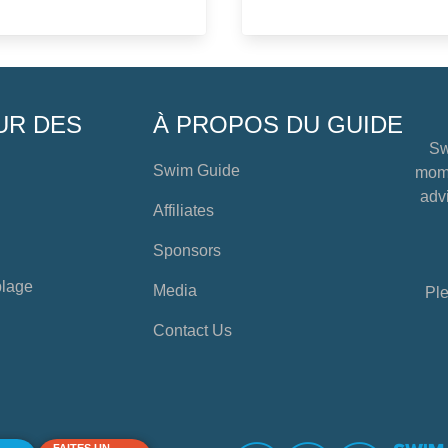
UR DES
À PROPOS DU GUIDE
Sw
Swim Guide
mome
advi
Affiliates
Sponsors
plage
Media
Ple
Contact Us