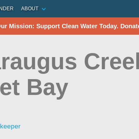
INDER
ABOUT
Our Mission: Support Clean Water Today. Donat
araugus Cre
et Bay
rkeeper