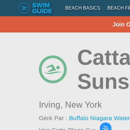
BEACH BASICS
BEACH F
Join 
Catt
Suns
Irving,
New York
Géré Par :
Buffalo Niagara Wate