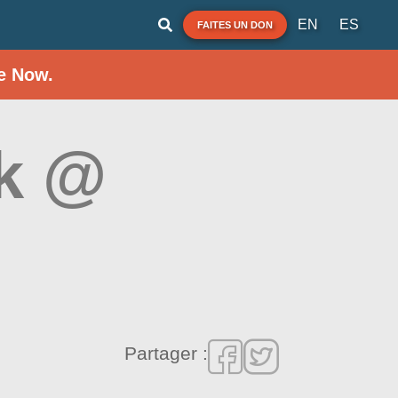
EN
ES
FAITES UN DON
e Now.
ek @
Partager :