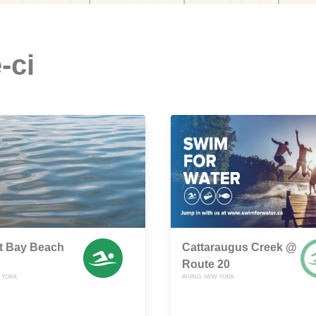
-ci
t Bay Beach
Cattaraugus Creek @
Route 20
W YORK
IRVING, NEW YORK