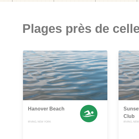
Plages près de celle
Hanover Beach
Sunse
Club
IRVING, NEW YORK
IRVING, NE