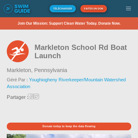
TÉLÉCHARGER
FAITES UN DON
Join Our Mission: Support Clean Water Today. Donate Now.
Markleton School Rd Boat
Launch
Markleton,
Pennsylvania
Géré Par :
Youghiogheny Riverkeeper/Mountain Watershed
Association
Partager :
Donate today to keep the data flowing