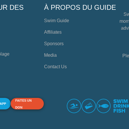
UR DES
À PROPOS DU GUIDE
Sw
Swim Guide
mome
advi
Affiliates
Sponsors
plage
Media
Ple
Contact Us
FAITES UN
 APP
DON