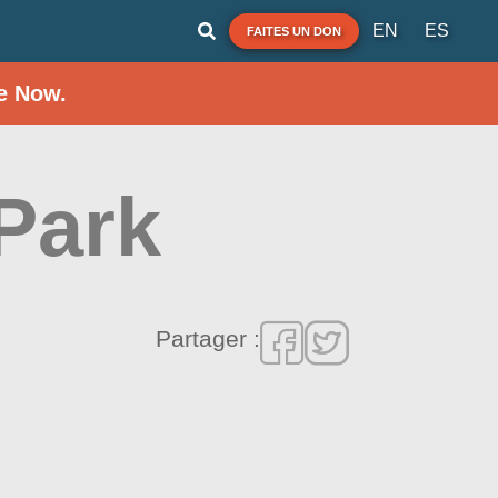
EN
ES
FAITES UN DON
e Now.
 Park
Partager :