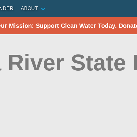
INDER
ABOUT
Our Mission: Support Clean Water Today. Donat
 River State