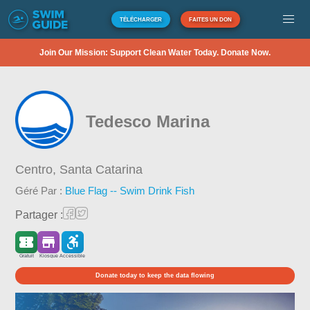
TÉLÉCHARGER
FAITES UN DON
Join Our Mission: Support Clean Water Today. Donate Now.
Tedesco Marina
Centro,
Santa Catarina
Géré Par :
Blue Flag -- Swim Drink Fish
Partager :
Gratuit
Kiosque
Accessible
Donate today to keep the data flowing