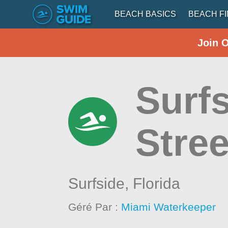
BEACH BASICS
BEACH F
Join 
Surfs
Stree
Surfside,
Florida
Géré Par :
Miami Waterkeeper