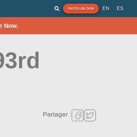
EN
ES
FAITES UN DON
e Now.
93rd
Partager :