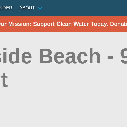
INDER
ABOUT
Our Mission: Support Clean Water Today. Donat
ide Beach - 
t