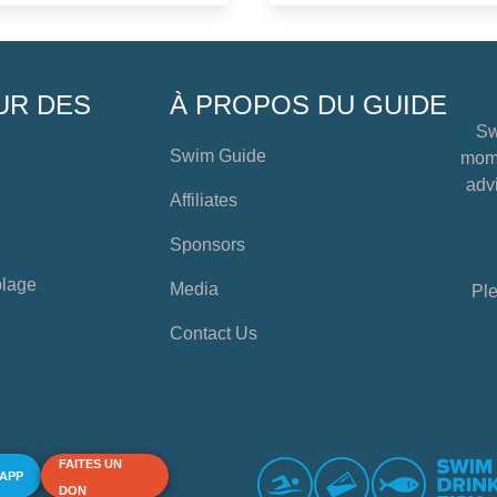
UR DES
À PROPOS DU GUIDE
Sw
Swim Guide
mome
advi
Affiliates
Sponsors
plage
Media
Ple
Contact Us
FAITES UN
 APP
DON