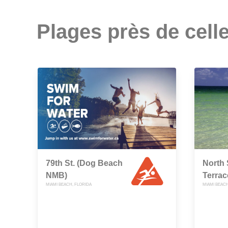
Plages près de celle
79th St. (Dog Beach
North
NMB)
Terrac
MIAMI BEACH, FLORIDA
MIAMI BEACH