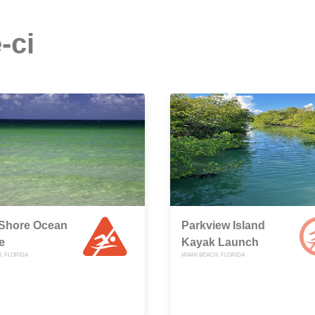
-ci
 Shore Ocean
Parkview Island
e
Kayak Launch
, FLORIDA
MIAMI BEACH, FLORIDA