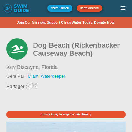
TÉLÉCHARGER
FAITES UN DON
Join Our Mission: Support Clean Water Today. Donate Now.
Dog Beach (Rickenbacker
Causeway Beach)
Key Biscayne,
Florida
Géré Par :
Miami Waterkeeper
Partager :
Donate today to keep the data flowing