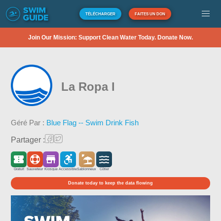
TÉLÉCHARGER
FAITES UN DON
Join Our Mission: Support Clean Water Today. Donate Now.
La Ropa I
Géré Par :
Blue Flag -- Swim Drink Fish
Partager :
Gratuit
Sauveteur
Kiosque
Accessible
Sablonneux
Côtier
Donate today to keep the data flowing