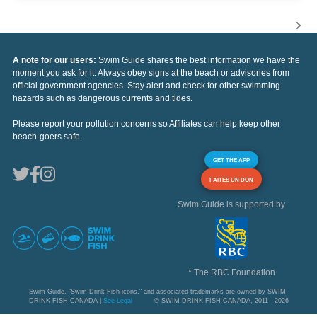
A note for our users:
Swim Guide shares the best information we have the
moment you ask for it. Always obey signs at the beach or advisories from
official government agencies. Stay alert and check for other swimming
hazards such as dangerous currents and tides.
Please report your pollution concerns so Affiliates can help keep other
beach-goers safe.
GET THE APP
FAITES UN DON
Swim Guide is supported by
* The RBC Foundation
Swim Guide, "Swim Drink Fish icons," and associated trademarks are owned by SWIM
DRINK FISH CANADA |
See Legal
© SWIM DRINK FISH CANADA, 2011 - 2026