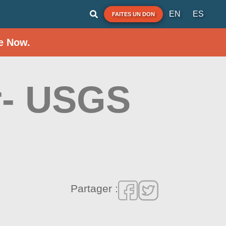
EN
ES
FAITES UN DON
e Now.
r- USGS
Partager :