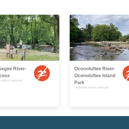
egee River-
Oconoluftee River-
ccess
Oconoluftee Island
Y, NORTH CAROLINA
Park
CHEROKEE, NORTH CAROLINA