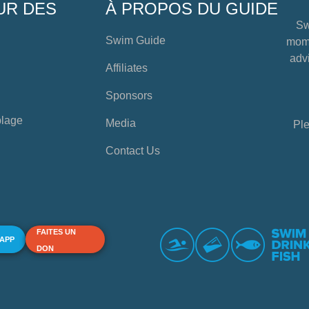
UR DES
À PROPOS DU GUIDE
Sw
Swim Guide
mome
advi
Affiliates
Sponsors
plage
Media
Ple
Contact Us
FAITES UN
 APP
DON