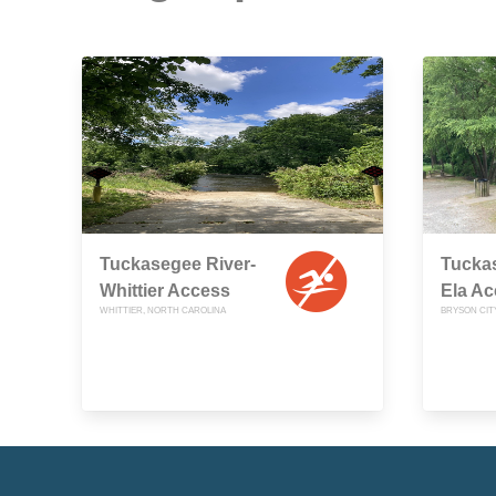
Tuckasegee River-
Tuckas
Whittier Access
Ela A
WHITTIER, NORTH CAROLINA
BRYSON CIT