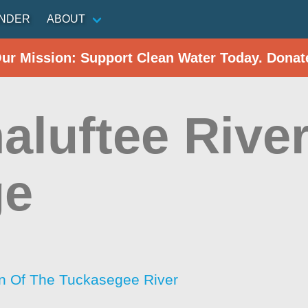
INDER
ABOUT
Our Mission: Support Clean Water Today. Donat
aluftee Rive
ge
n Of The Tuckasegee River