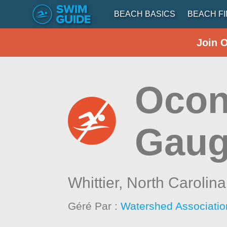
BEACH BASICS
BEACH F
Join 
Ocon
Gau
Whittier,
North Carolina
Géré Par :
Watershed Associatio