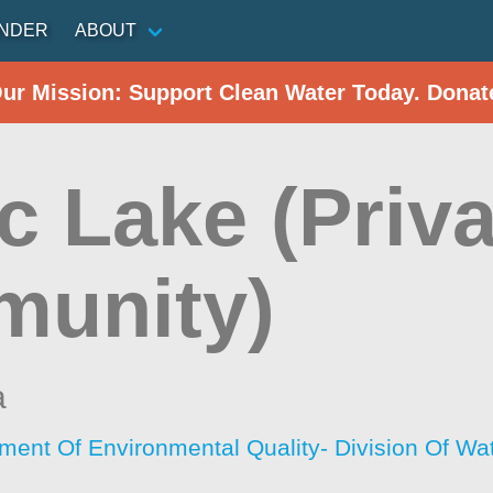
INDER
ABOUT
Our Mission: Support Clean Water Today. Donat
c Lake (Priv
unity)
a
tment Of Environmental Quality- Division Of W