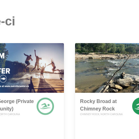
-ci
eorge (Private
Rocky Broad at
nity)
Chimney Rock
NORTH CAROLINA
CHIMNEY ROCK, NORTH CAROLINA