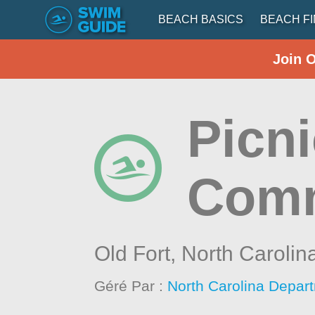
BEACH BASICS
BEACH F
Join 
Picni
Comm
Old Fort,
North Carolin
Géré Par :
North Carolina Depar