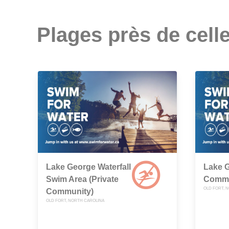
Plages près de celle
Lake George Waterfall
Lake G
Swim Area (Private
Commu
OLD FORT, 
Community)
OLD FORT, NORTH CAROLINA