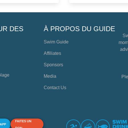
UR DES
À PROPOS DU GUIDE
Sw
Swim Guide
mome
advi
Affiliates
Sponsors
plage
Media
Ple
Contact Us
FAITES UN
 APP