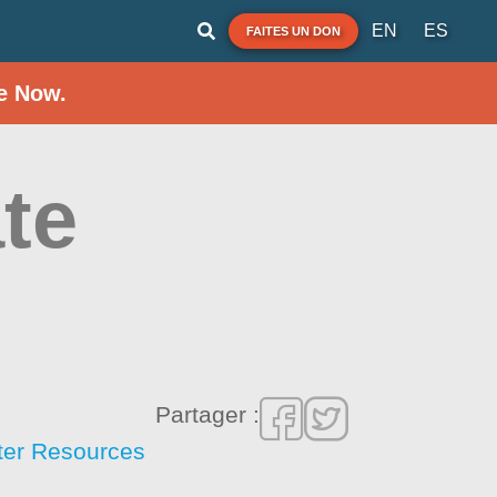
EN
ES
FAITES UN DON
e Now.
ate
Partager :
ater Resources