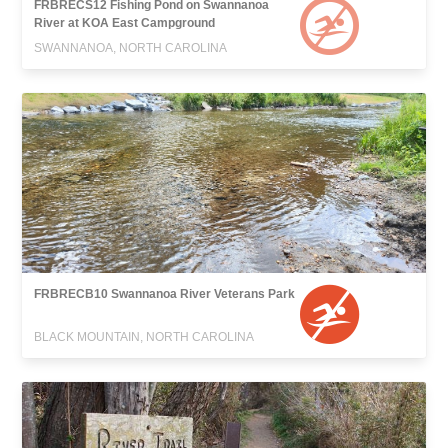
FRBRECS12 Fishing Pond on Swannanoa
River at KOA East Campground
SWANNANOA, NORTH CAROLINA
FRBRECB10 Swannanoa River Veterans Park
BLACK MOUNTAIN, NORTH CAROLINA