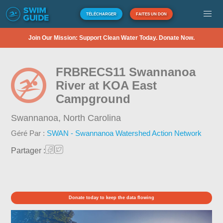
TÉLÉCHARGER
FAITES UN DON
Join Our Mission: Support Clean Water Today. Donate Now.
FRBRECS11 Swannanoa
River at KOA East
Campground
Swannanoa,
North Carolina
Géré Par :
SWAN - Swannanoa Watershed Action Network
Partager :
Donate today to keep the data flowing