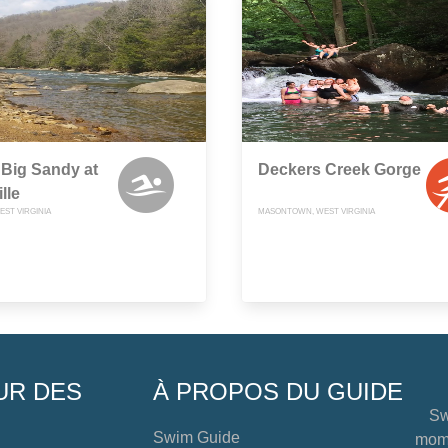
Big Sandy at
Deckers Creek Gorge
lle
EST VIRGINIA
MASONTOWN, WEST VIRGINIA
UR DES
À PROPOS DU GUIDE
Sw
Swim Guide
mome