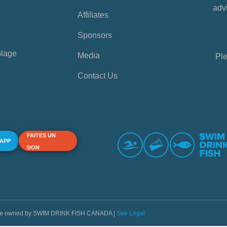
advi
Affiliates
Sponsors
plage
Media
Ple
Contact Us
FAITES UN
 APP
DON
s are owned by SWIM DRINK FISH CANADA |
See Legal