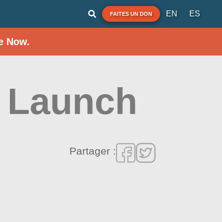
EN
ES
FAITES UN DON
e Now.
t Launch
Partager :