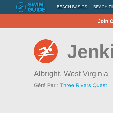
BEACH BASICS
BEACH F
Join 
Jenk
Albright,
West Virginia
Géré Par :
Three Rivers Quest