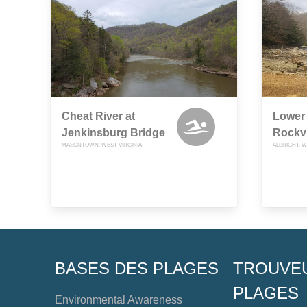
Cheat River at
Lower 
Jenkinsburg Bridge
Rockvi
MASONTOWN, WEST VIRGINIA
ALBRIGHT, W
BASES DES PLAGES
TROUVE
PLAGES
Environmental Awareness