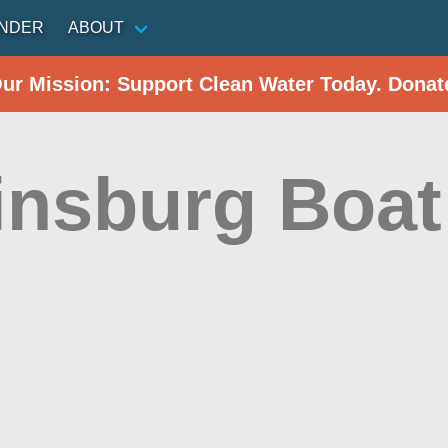
INDER
ABOUT
Our Mission: Support Clean Water Today. Donat
insburg Boa