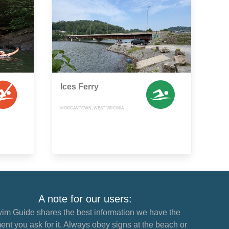
Ices Ferry
MORGANTOWN, WEST VIRGINIA
A note for our users:
im Guide shares the best information we have the
nt you ask for it. Always obey signs at the beach or