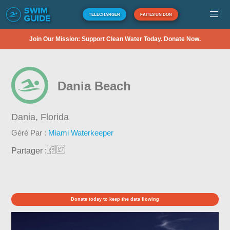
TÉLÉCHARGER
FAITES UN DON
Join Our Mission: Support Clean Water Today. Donate Now.
Dania Beach
Dania,
Florida
Géré Par :
Miami Waterkeeper
Partager :
Donate today to keep the data flowing