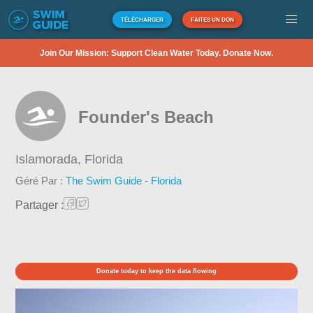
TÉLÉCHARGER
FAITES UN DON
Join Our Mission: Support Clean Water Today. Donate Now.
Founder's Beach
Islamorada,
Florida
Géré Par :
The Swim Guide - Florida
Partager :
Donate today to keep the data flowing