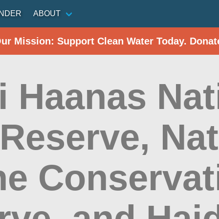
INDER
ABOUT
Our Mission: Support Clean Water Today. Donat
i Haanas Nat
 Reserve, Nat
ne Conservat
rve, and Hai