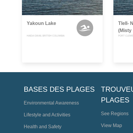
Yakoun Lake
Tlell-
(Mist
HAIDA GWAII, BRITISH COLUMBIA
PORT CLEME
BASES DES PLAGES
TROUVE
PLAGES
Environmental Awareness
See Regions
Lifestyle and Activities
View Map
Health and Safety