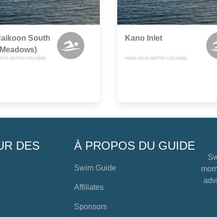
 Naikoon South
Kano Inlet
y Meadows)
NTS, BRITISH COLUMBIA
HAIDA GWAII, BRITISH COLUMBIA
UR DES
À PROPOS DU GUIDE
Sw
Swim Guide
mome
advi
Affiliates
Sponsors