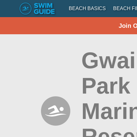
BEACH BASICS
BEACH F
Join 
Gwai
Park
Mari
Rese