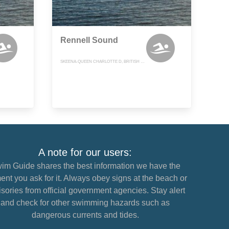
Rennell Sound
SKEENA-QUEEN CHARLOTTE D, BRITISH COLUMBIA
A note for our users:
im Guide shares the best information we have the
nt you ask for it. Always obey signs at the beach or
sories from official government agencies. Stay alert
and check for other swimming hazards such as
dangerous currents and tides.