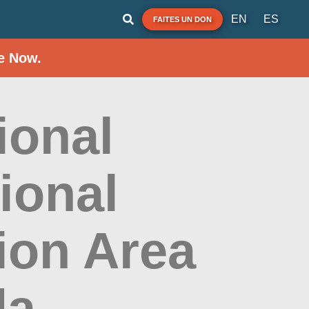
EN
ES
FAITES UN DON
e Now.
ional
ional
ion Area
da