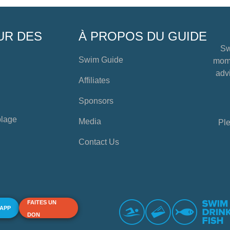
UR DES
À PROPOS DU GUIDE
Sw
Swim Guide
mome
advi
Affiliates
Sponsors
plage
Media
Ple
Contact Us
FAITES UN
 APP
DON