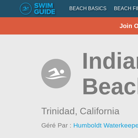
BEACH BASICS
BEACH F
Join 
Indi
Beac
Trinidad,
California
Géré Par :
Humboldt Waterkeepe