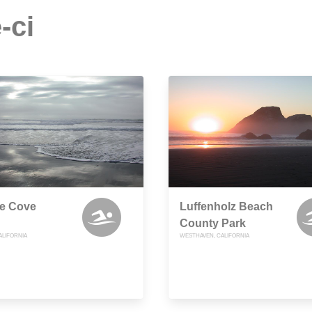
-ci
ge Cove
Luffenholz Beach
County Park
ALIFORNIA
WESTHAVEN, CALIFORNIA