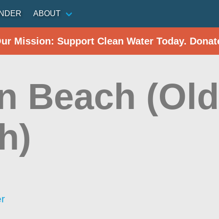
INDER
ABOUT
Our Mission: Support Clean Water Today. Donat
an Beach (Ol
h)
r