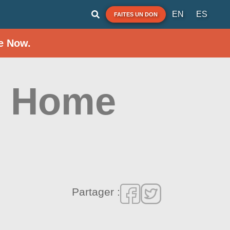
EN
ES
FAITES UN DON
e Now.
d Home
Partager :