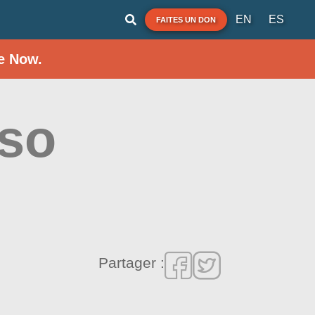
EN
ES
FAITES UN DON
e Now.
iso
Partager :