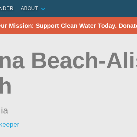
INDER
ABOUT
Our Mission: Support Clean Water Today. Donat
na Beach-Al
h
nia
keeper