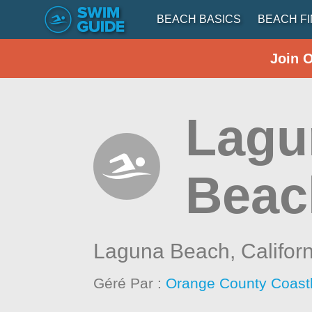
BEACH BASICS
BEACH F
Join 
Lagu
Beac
Laguna Beach,
Califor
Géré Par :
Orange County Coast