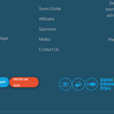
Sw
Swim Guide
mome
advi
Affiliates
Sponsors
plage
Media
Ple
Contact Us
FAITES UN
 APP
DON