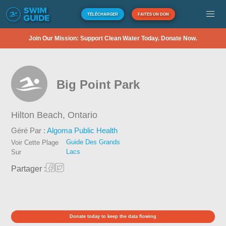
TÉLÉCHARGER
FAITES UN DON
Join Our Mission: Support Clean Water Today. Donate Now.
Big Point Park
Hilton Beach,
Ontario
Géré Par :
Algoma Public Health
Guide Des Grands
Voir Cette Plage
Lacs
Sur
Partager :
Donate today to keep the data flowing