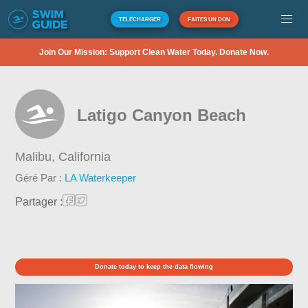
TÉLÉCHARGER
FAITES UN DON
Join Our Mission: Support Clean Water Today. Donate Now.
Latigo Canyon Beach
Malibu,
California
Géré Par :
LA Waterkeeper
Partager :
Donate today to keep the data flowing