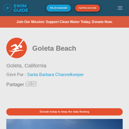
TÉLÉCHARGER
FAITES UN DON
Join Our Mission: Support Clean Water Today. Donate Now.
Goleta Beach
Goleta,
California
Géré Par :
Santa Barbara Channelkeeper
Partager :
Donate today to keep the data flowing