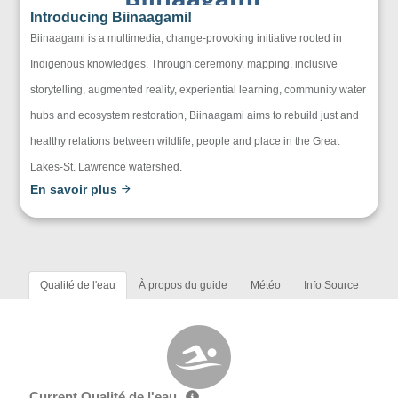
Introducing Biinaagami!
Biinaagami is a multimedia, change-provoking initiative rooted in
Indigenous knowledges. Through ceremony, mapping, inclusive
storytelling, augmented reality, experiential learning, community water
hubs and ecosystem restoration, Biinaagami aims to rebuild just and
healthy relations between wildlife, people and place in the Great
Lakes-St. Lawrence watershed.
En savoir plus
Qualité de l'eau
À propos du guide
Météo
Info Source
Current Qualité de l'eau