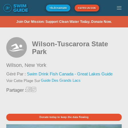
TÉLÉCHARGER
FAITES UN DON
Join Our Mission: Support Clean Water Today. Donate Now.
Wilson-Tuscarora State
Park
Wilson,
New York
Géré Par :
Swim Drink Fish Canada - Great Lakes Guide
Guide Des Grands Lacs
Voir Cette Plage Sur
Partager :
Donate today to keep the data flowing