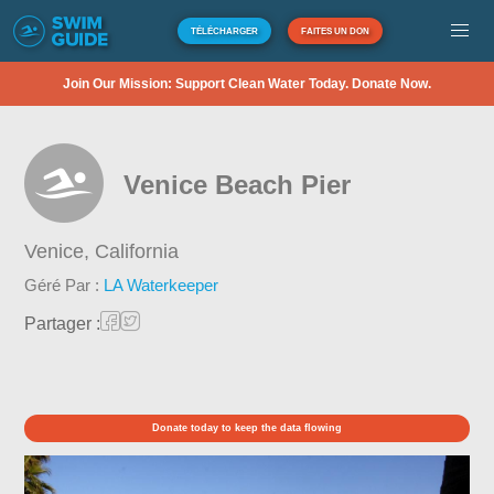
TÉLÉCHARGER
FAITES UN DON
Join Our Mission: Support Clean Water Today. Donate Now.
Venice Beach Pier
Venice,
California
Géré Par :
LA Waterkeeper
Partager :
Donate today to keep the data flowing