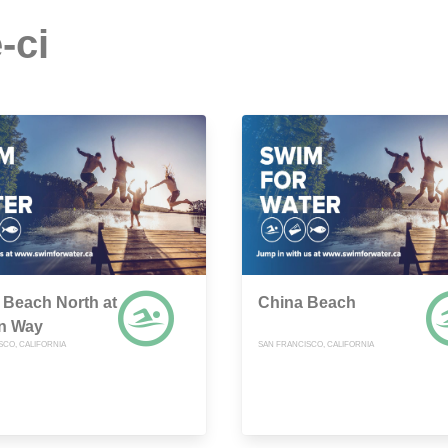
-ci
 Beach North at
China Beach
ln Way
SCO, CALIFORNIA
SAN FRANCISCO, CALIFORNIA