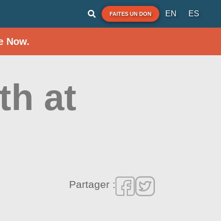
EN
ES
FAITES UN DON
e Now.
h at
Partager :