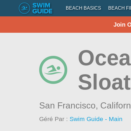
BEACH BASICS
BEACH F
Join 
Ocea
Sloat
San Francisco,
Californ
Géré Par :
Swim Guide - Main