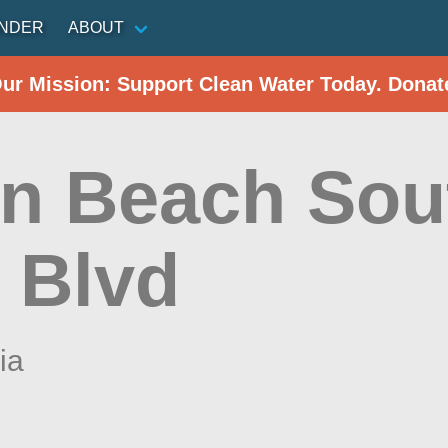
INDER
ABOUT
Our Mission: Support Clean Water Today. Donat
n Beach Sout
 Blvd
ia