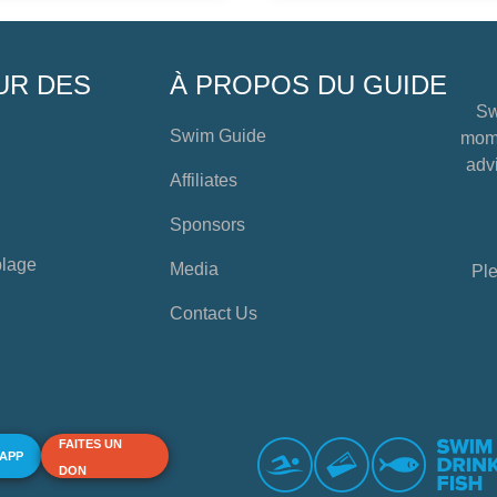
UR DES
À PROPOS DU GUIDE
Sw
Swim Guide
mome
advi
Affiliates
Sponsors
plage
Media
Ple
Contact Us
FAITES UN
 APP
DON