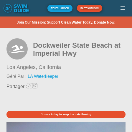
TÉLÉCHARGER
FAITES UN DON
Join Our Mission: Support Clean Water Today. Donate Now.
Dockweiler State Beach at
Imperial Hwy
Loa Angeles,
California
Géré Par :
LA Waterkeeper
Partager :
Donate today to keep the data flowing