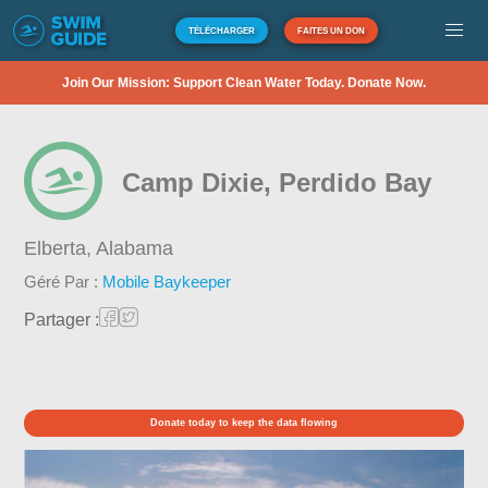
TÉLÉCHARGER
FAITES UN DON
Join Our Mission: Support Clean Water Today. Donate Now.
Camp Dixie, Perdido Bay
Elberta,
Alabama
Géré Par :
Mobile Baykeeper
Partager :
Donate today to keep the data flowing