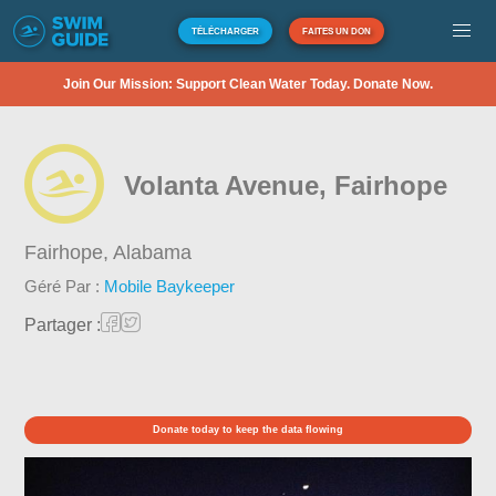
TÉLÉCHARGER
FAITES UN DON
Join Our Mission: Support Clean Water Today. Donate Now.
Volanta Avenue, Fairhope
Fairhope,
Alabama
Géré Par :
Mobile Baykeeper
Partager :
Donate today to keep the data flowing