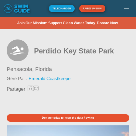
TÉLÉCHARGER
FAITES UN DON
Join Our Mission: Support Clean Water Today. Donate Now.
Perdido Key State Park
Pensacola,
Florida
Géré Par :
Emerald Coastkeeper
Partager :
Donate today to keep the data flowing