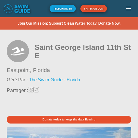
TÉLÉCHARGER
FAITES UN DON
Join Our Mission: Support Clean Water Today. Donate Now.
Saint George Island 11th St
E
Eastpoint,
Florida
Géré Par :
The Swim Guide - Florida
Partager :
Donate today to keep the data flowing