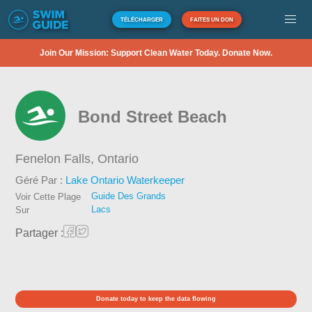
TÉLÉCHARGER
FAITES UN DON
Join Our Mission: Support Clean Water Today. Donate Now.
Bond Street Beach
Fenelon Falls,
Ontario
Géré Par :
Lake Ontario Waterkeeper
Guide Des Grands
Voir Cette Plage
Lacs
Sur
Partager :
Donate today to keep the data flowing