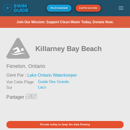
TÉLÉCHARGER
FAITES UN DON
Join Our Mission: Support Clean Water Today. Donate Now.
Killarney Bay Beach
Fenelon,
Ontario
Géré Par :
Lake Ontario Waterkeeper
Guide Des Grands
Voir Cette Plage
Lacs
Sur
Partager :
Donate today to keep the data flowing