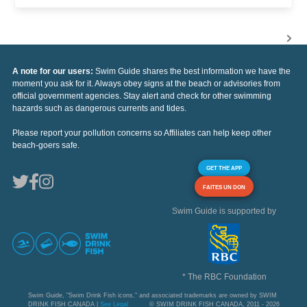
A note for our users:
Swim Guide shares the best information we have the
moment you ask for it. Always obey signs at the beach or advisories from
official government agencies. Stay alert and check for other swimming
hazards such as dangerous currents and tides.
Please report your pollution concerns so Affiliates can help keep other
beach-goers safe.
GET THE APP
FAITES UN DON
Swim Guide is supported by
* The RBC Foundation
Swim Guide, "Swim Drink Fish icons," and associated trademarks are owned by SWIM
DRINK FISH CANADA |
See Legal
© SWIM DRINK FISH CANADA, 2011 - 2026