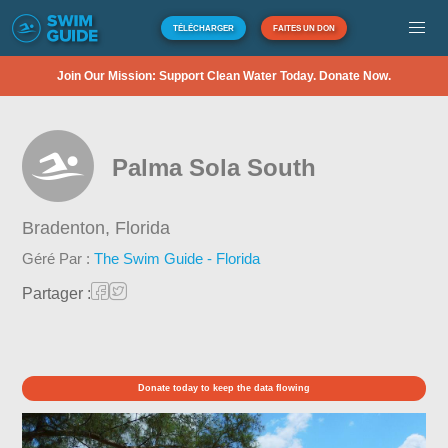
TÉLÉCHARGER
FAITES UN DON
Join Our Mission: Support Clean Water Today. Donate Now.
Palma Sola South
Bradenton,
Florida
Géré Par :
The Swim Guide - Florida
Partager :
Donate today to keep the data flowing