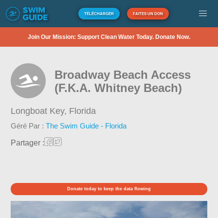
TÉLÉCHARGER
FAITES UN DON
Join Our Mission: Support Clean Water Today. Donate Now.
Broadway Beach Access
(F.K.A. Whitney Beach)
Longboat Key,
Florida
Géré Par :
The Swim Guide - Florida
Partager :
Donate today to keep the data flowing