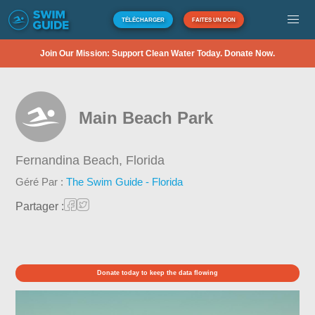
TÉLÉCHARGER
FAITES UN DON
Join Our Mission: Support Clean Water Today. Donate Now.
Main Beach Park
Fernandina Beach,
Florida
Géré Par :
The Swim Guide - Florida
Partager :
Donate today to keep the data flowing